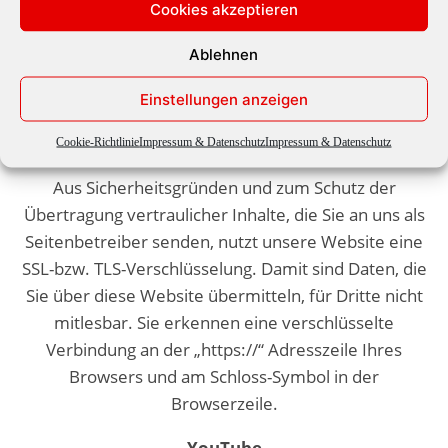
Cookies akzeptieren
Diesbezüglich und auch zu weiteren Fragen zum
Thema personenbezogene Daten können Sie sich
Ablehnen
jederzeit über die im Impressum aufgeführten
Kontaktmöglichkeiten an uns wenden.
Einstellungen anzeigen
SSL- bzw. TLS-Verschlüsselung
Cookie-Richtlinie
Impressum & Datenschutz
Impressum & Datenschutz
Aus Sicherheitsgründen und zum Schutz der
Übertragung vertraulicher Inhalte, die Sie an uns als
Seitenbetreiber senden, nutzt unsere Website eine
SSL-bzw. TLS-Verschlüsselung. Damit sind Daten, die
Sie über diese Website übermitteln, für Dritte nicht
mitlesbar. Sie erkennen eine verschlüsselte
Verbindung an der „https://“ Adresszeile Ihres
Browsers und am Schloss-Symbol in der
Browserzeile.
YouTube