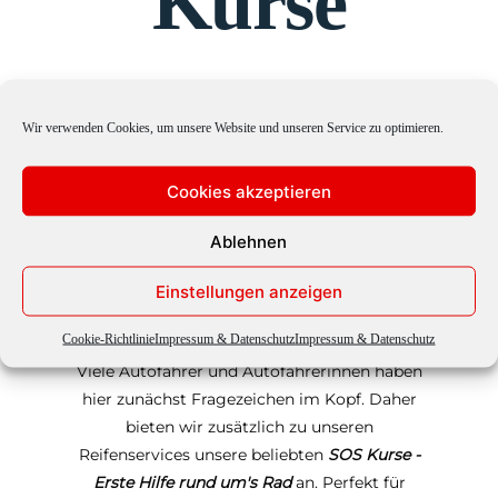
Kurse
Wir verwenden Cookies, um unsere Website und unseren Service zu optimieren.
- Termine folgen in Kürze -
Was mache ich, wenn ich mal einen Platten
Cookies akzeptieren
habe? Wie wechsle ich schnell und
Ablehnen
unkompliziert meinen Reifen? Wie verhalte
ich mich bei einem Unfall oder wenn mein
Einstellungen anzeigen
Wagen liegen bleibt? Wo und wie wechsle
ich Wasser, Öl, Kühlflüssigkeit etc.?
Cookie-Richtlinie
Impressum & Datenschutz
Impressum & Datenschutz
Viele Autofahrer und Autofahrerinnen haben
hier zunächst Fragezeichen im Kopf. Daher
bieten wir zusätzlich zu unseren
Reifenservices unsere beliebten
SOS Kurse -
Erste Hilfe rund um's Rad
an. Perfekt für